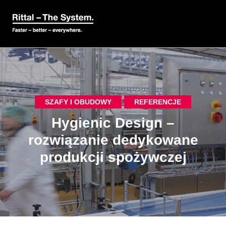
SZAFY I OBUDOWY
REFERENCJE
Hygienic Design –
rozwiązanie dedykowane
produkcji spożywczej